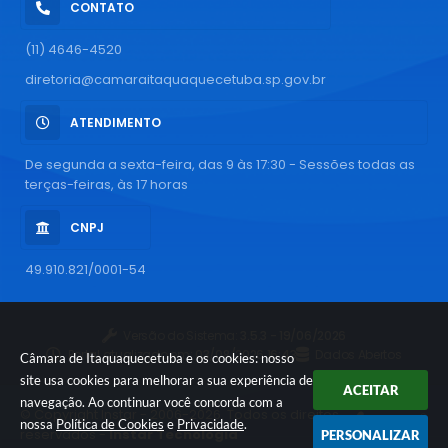
CONTATO
(11) 4646-4520
diretoria@camaraitaquaquecetuba.sp.gov.br
ATENDIMENTO
De segunda a sexta-feira, das 9 às 17:30 - Sessões todas as
terças-feiras, às 17 horas
CNPJ
49.910.821/0001-54
Versão do Sistema:
3.5.3 - 19/06/2026
Portal atualizado em:
03/08/2026 16:43
Dados Abertos
Câmara de Itaquaquecetuba e os cookies: nosso
site usa cookies para melhorar a sua experiência de
ACEITAR
navegação. Ao continuar você concorda com a
© Copyright Instar - 2006-2026. Todos os direitos
nossa
Política de Cookies
e
Privacidade
.
reservados -
Instar Tecnologia
PERSONALIZAR