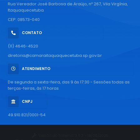
Rua Vereador José Barbosa de Araújo, nº 267, Vila Virgínia,
Itaquaquecetuba
CEP: 08573-040
CONTATO
(11) 4646-4520
diretoria@camaraitaquaquecetuba.sp.gov.br
ATENDIMENTO
De segunda a sexta-feira, das 9 às 17:30 - Sessões todas as
terças-feiras, às 17 horas
CNPJ
49.910.821/0001-54
Versão do Sistema:
3.5.3 - 19/06/2026