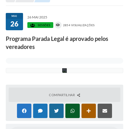
:
D
i
v
MAI
26 MAI 2025
u
26
l
SESSÕES
2854 VISUALIZAÇÕES
g
a
Programa Parada Legal é aprovado pelos
ç
ã
vereadores
o
/
C
M
I
COMPARTILHAR