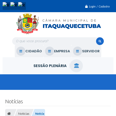
a
d
Login / Cadastro
o
v
e
r
e
a
d
o
O que voce procura?
r
L
CIDADÃO
EMPRESA
SERVIDOR
u
i
z
C
SESSÃO PLENÁRIA
o
u
t
i
n
h
o
-
Notícias
F
o
t
o
Notícias
Notícia