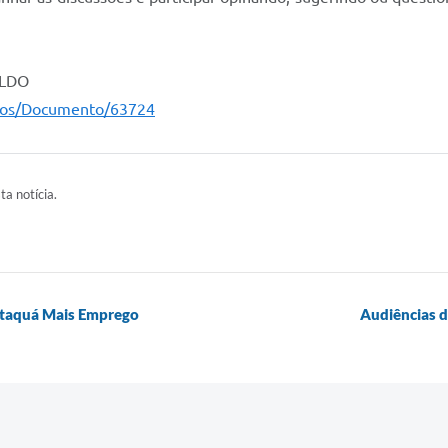
 LDO
ntos/Documento/63724
ta notícia.
 Itaquá Mais Emprego
Audiências d