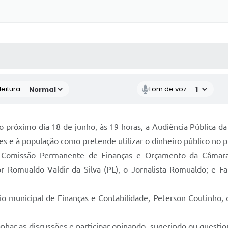
 MÍDIAS
RECEBA NOTÍCIAS
eitura:
Tom de voz:
 próximo dia 18 de junho, às 19 horas, a Audiência Pública da
es e à população como pretende utilizar o dinheiro público no 
a Comissão Permanente de Finanças e Orçamento da Câmara
 Romualdo Valdir da Silva (PL), o Jornalista Romualdo; e Fa
o municipal de Finanças e Contabilidade, Peterson Coutinho, q
nhar as discussões e participar opinando, sugerindo ou questi