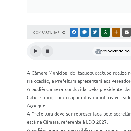
COMPARTILHAR
FACEBOOK
MESSENGER
TWITTER
WHATSAPP
OUTRAS
Velocidade de l
A Câmara Municipal de Itaquaquecetuba realiza no
Na ocasião, a Prefeitura apresentará aos vereador
A audiência será conduzida pelo presidente d
Cabeleireiro; com o apoio dos membros vereador
Açougue.
A Prefeitura deve ser representada pelo secretári
está na Câmara, referente à LDO 2027.
A audiência é aberta ao público, que pode acompa