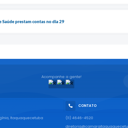
 e Saúde prestam contas no dia 29
Acompanhe a gente!
CONTATO
rgínia, Itaquaquecetuba
(11) 4646-4520
diretoria@camaraitaquaquecetu