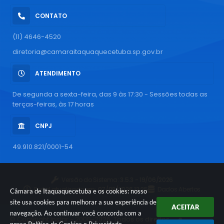
CONTATO
(11) 4646-4520
diretoria@camaraitaquaquecetuba.sp.gov.br
ATENDIMENTO
De segunda a sexta-feira, das 9 às 17:30 - Sessões todas as
terças-feiras, às 17 horas
CNPJ
49.910.821/0001-54
Versão do Sistema:
3.5.3 - 19/06/2026
Portal atualizado em:
07/08/2026 12:25
Dados Abertos
Câmara de Itaquaquecetuba e os cookies: nosso
site usa cookies para melhorar a sua experiência de
ACEITAR
navegação. Ao continuar você concorda com a
© Copyright Instar - 2006-2026. Todos os direitos