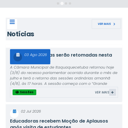
VER MAIS
Notícias
Sessões ordinárias serão retomadas nesta
03 Ago 2026
terça-feira (4/8)
A Câmara Municipal de Itaquaquecetuba retornou hoje
(3/8) do recesso parlamentar ocorrido durante o mês de
julho e terá o retorno das sessões ordinárias amanhã
(4/8), às 17 horas. A sessão começa com o “Grande
Expediente”, momento em que os vereadores podem
VER MAIS
Sessões
utilizar a tribuna para falar sobre diversos assuntos. Em
seguida vem o “Pequeno Expediente”, quando são
realizadas a aprovação das atas e a leitura das
correspondências e das proposições recebidas. Por fim,
02 Jul 2026
ocorre a...
Educadoras recebem Moção de Aplausos
após visita de estudantes