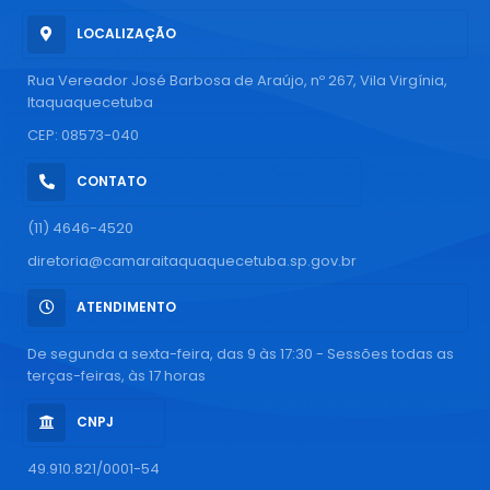
LOCALIZAÇÃO
Rua Vereador José Barbosa de Araújo, nº 267, Vila Virgínia,
Itaquaquecetuba
CEP: 08573-040
CONTATO
(11) 4646-4520
diretoria@camaraitaquaquecetuba.sp.gov.br
ATENDIMENTO
De segunda a sexta-feira, das 9 às 17:30 - Sessões todas as
terças-feiras, às 17 horas
CNPJ
49.910.821/0001-54