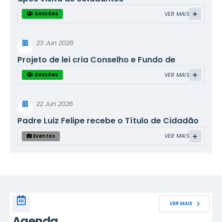
VER MAIS
Sessões
23 Jun 2026
Projeto de lei cria Conselho e Fundo de
Diversidade Sexual
VER MAIS
Sessões
22 Jun 2026
Padre Luiz Felipe recebe o Título de Cidadão
Itaquaquecetubense
VER MAIS
Eventos
VER MAIS
Agenda