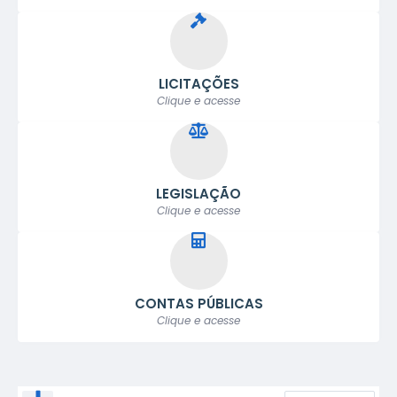
Primeira Infância
ASSISTIR
Audiências Públicas
LICITAÇÕES
Clique e acesse
23 Jun 2026
21ª Sessão Ordinária
ASSISTIR
Sessões Ordinárias de 2026
LEGISLAÇÃO
Clique e acesse
18 Jun 2026
CONTAS PÚBLICAS
Clique e acesse
Audiência Pública da LDO para 2027
ASSISTIR
Audiências Públicas