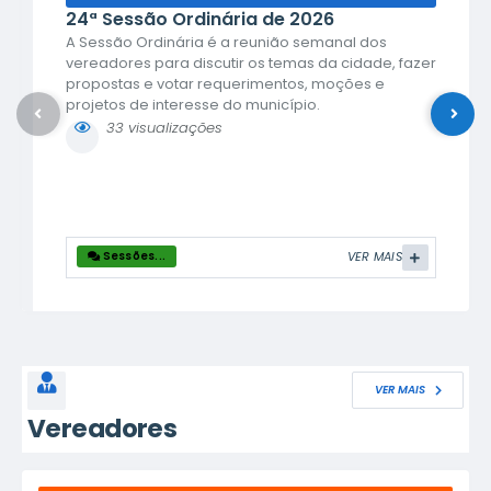
24ª Sessão Ordinária de 2026
A Sessão Ordinária é a reunião semanal dos
vereadores para discutir os temas da cidade, fazer
propostas e votar requerimentos, moções e
projetos de interesse do município.
A Sessão Ordinária começa às 17 horas com
33
visualizações
o Grande Expediente, onde os vereadores podem
utilizar a tribuna para falar de assuntos diversos.
Em seguida terá início o Pequeno Expediente, onde
são realizadas a aprovação das atas e a leitura
das correspondências e das...
Sessões...
VER MAIS
VER MAIS
Vereadores