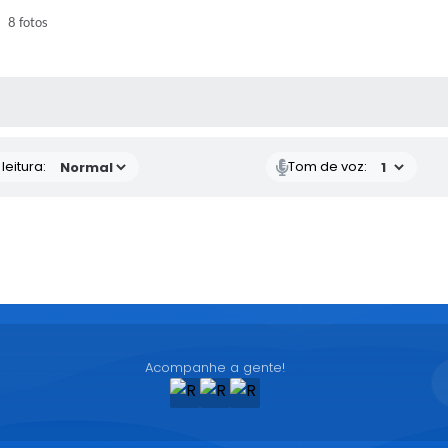
8 fotos
AS MÍDIAS
eitura:
Tom de voz:
Acompanhe a gente!