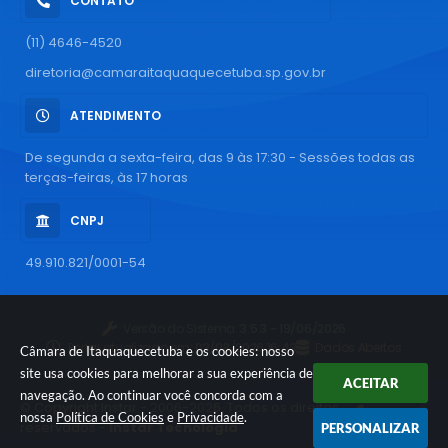
CONTATO
(11) 4646-4520
diretoria@camaraitaquaquecetuba.sp.gov.br
ATENDIMENTO
De segunda a sexta-feira, das 9 às 17:30 - Sessões todas as
terças-feiras, às 17 horas
CNPJ
49.910.821/0001-54
Versão do Sistema:
3.5.3 - 19/06/2026
Portal atualizado em:
03/08/2026 16:43
Dados Abertos
Câmara de Itaquaquecetuba e os cookies: nosso
site usa cookies para melhorar a sua experiência de
ACEITAR
navegação. Ao continuar você concorda com a
© Copyright Instar - 2006-2026. Todos os direitos
nossa
Política de Cookies
e
Privacidade
.
reservados -
Instar Tecnologia
PERSONALIZAR