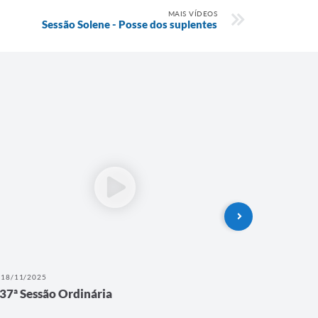
MAIS VÍDEOS
Sessão Solene - Posse dos suplentes
18/11/2025
11/11/202
37ª Sessão Ordinária
36ª Ses