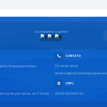
Acompanhe a gente!
CONTATO
rgínia, Itaquaquecetuba
(11) 4646-4520
diretoria@camaraitaquaquecetu
CNPJ
as as terças-feiras, às 17 horas
49.910.821/0001-54