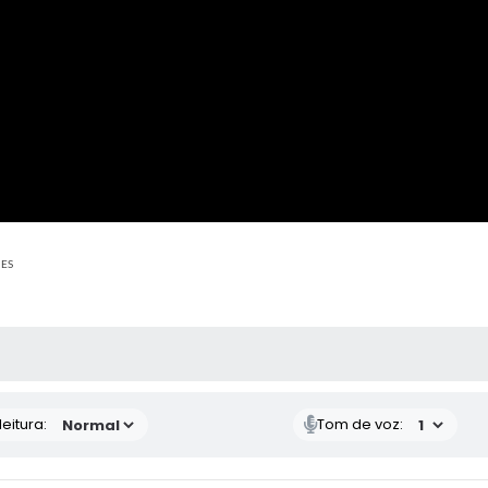
ÕES
 MÍDIAS
eitura:
Tom de voz: