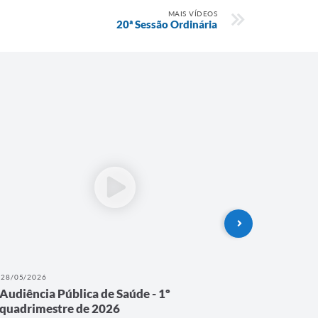
MAIS VÍDEOS
20ª Sessão Ordinária
28/05/2026
26/02/202
Audiência Pública de Saúde - 1º
Audiênci
quadrimestre de 2026
quadrim