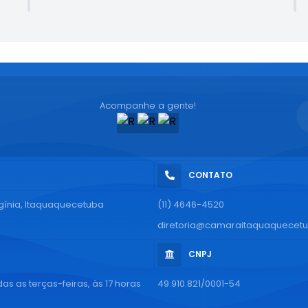
Acompanhe a gente!
CONTATO
rgínia, Itaquaquecetuba
(11) 4646-4520
diretoria@camaraitaquaquecetu
CNPJ
as as terças-feiras, às 17 horas
49.910.821/0001-54