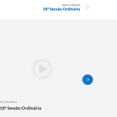
MAIS VÍDEOS
18ª Sessão Ordinária
02/06/2026
26/05/202
18ª Sessão Ordinária
17ª Ses