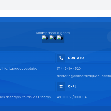
Acompanhe a gente!
CONTATO
rgínia, Itaquaquecetuba
(11) 4646-4520
diretoria@camaraitaquaquecetu
CNPJ
as as terças-feiras, às 17 horas
49.910.821/0001-54