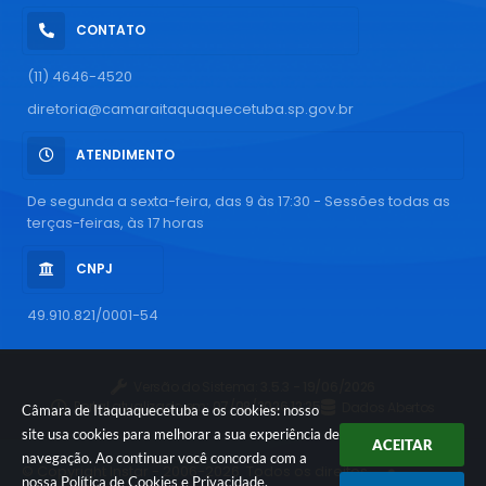
CONTATO
(11) 4646-4520
diretoria@camaraitaquaquecetuba.sp.gov.br
ATENDIMENTO
De segunda a sexta-feira, das 9 às 17:30 - Sessões todas as
terças-feiras, às 17 horas
CNPJ
49.910.821/0001-54
Versão do Sistema:
3.5.3 - 19/06/2026
Portal atualizado em:
07/08/2026 12:25
Dados Abertos
Câmara de Itaquaquecetuba e os cookies: nosso
site usa cookies para melhorar a sua experiência de
ACEITAR
navegação. Ao continuar você concorda com a
© Copyright Instar - 2006-2026. Todos os direitos
nossa
Política de Cookies
e
Privacidade
.