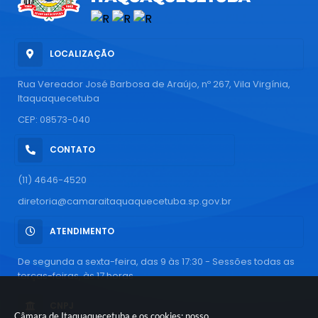
LOCALIZAÇÃO
Rua Vereador José Barbosa de Araújo, nº 267, Vila Virgínia,
Itaquaquecetuba
CEP: 08573-040
CONTATO
(11) 4646-4520
diretoria@camaraitaquaquecetuba.sp.gov.br
ATENDIMENTO
De segunda a sexta-feira, das 9 às 17:30 - Sessões todas as
terças-feiras, às 17 horas
CNPJ
Câmara de Itaquaquecetuba e os cookies: nosso