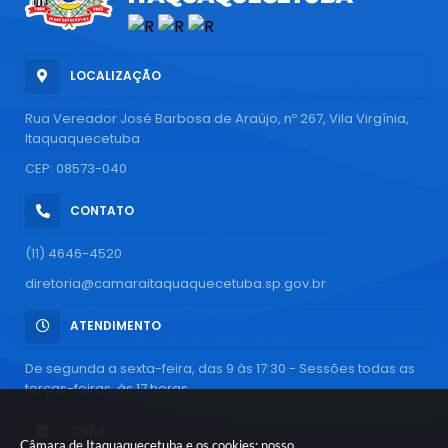
LOCALIZAÇÃO
Rua Vereador José Barbosa de Araújo, nº 267, Vila Virgínia,
Itaquaquecetuba
CEP: 08573-040
CONTATO
(11) 4646-4520
diretoria@camaraitaquaquecetuba.sp.gov.br
ATENDIMENTO
De segunda a sexta-feira, das 9 às 17:30 - Sessões todas as
terças-feiras, às 17 horas
CNPJ
Câmara de Itaquaquecetuba e os cookies: nosso