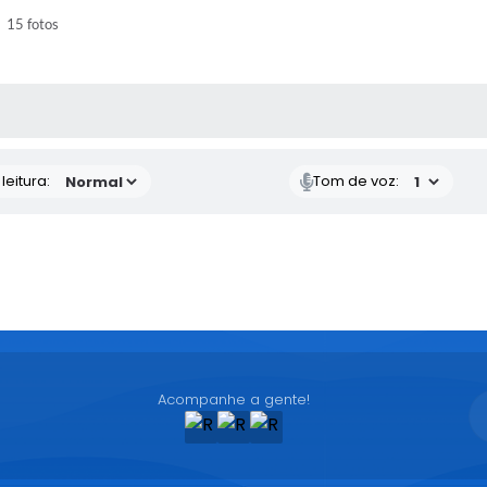
15 fotos
AS MÍDIAS
eitura:
Tom de voz:
Acompanhe a gente!