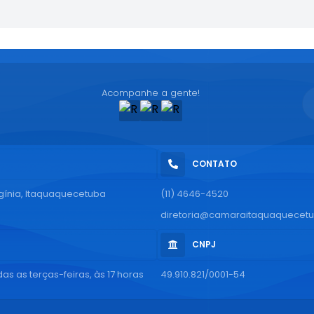
Acompanhe a gente!
CONTATO
rgínia, Itaquaquecetuba
(11) 4646-4520
diretoria@camaraitaquaquecetu
CNPJ
as as terças-feiras, às 17 horas
49.910.821/0001-54