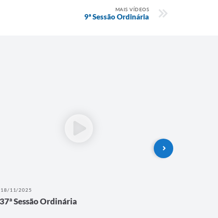
MAIS VÍDEOS
9ª Sessão Ordinária
18/11/2025
11/11/202
37ª Sessão Ordinária
36ª Ses