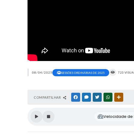
08/04/2025
723 VISU
SESSÕES ORDINÁRIAS DE 2025
COMPARTILHAR
FACEBOOK
MESSENGER
TWITTER
WHATSAPP
OUTRAS
Velocidade de l