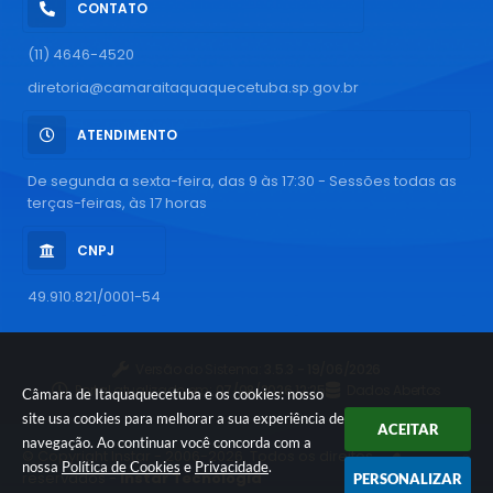
CONTATO
(11) 4646-4520
diretoria@camaraitaquaquecetuba.sp.gov.br
ATENDIMENTO
De segunda a sexta-feira, das 9 às 17:30 - Sessões todas as
terças-feiras, às 17 horas
CNPJ
49.910.821/0001-54
Versão do Sistema:
3.5.3 - 19/06/2026
Portal atualizado em:
07/08/2026 12:25
Dados Abertos
Câmara de Itaquaquecetuba e os cookies: nosso
site usa cookies para melhorar a sua experiência de
ACEITAR
navegação. Ao continuar você concorda com a
© Copyright Instar - 2006-2026. Todos os direitos
nossa
Política de Cookies
e
Privacidade
.
reservados -
Instar Tecnologia
PERSONALIZAR