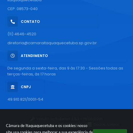
CEP: 08573-040
CONTATO
(11) 4646-4520
diretoria@camaraitaquaquecetuba.sp.gov.br
ATENDIMENTO
De segunda a sexta-feira, das 9 às 17:30 - Sessões todas as
terças-feiras, às 17 horas
CNPJ
49.910.821/0001-54
Versão do Sistema:
3.5.3 - 19/06/2026
Portal atualizado em:
03/08/2026 16:43
Dados Abertos
Câmara de Itaquaquecetuba e os cookies: nosso
site usa cookies para melhorar a sua experiência de