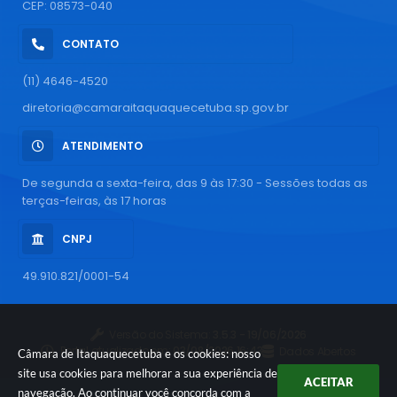
CEP: 08573-040
CONTATO
(11) 4646-4520
diretoria@camaraitaquaquecetuba.sp.gov.br
ATENDIMENTO
De segunda a sexta-feira, das 9 às 17:30 - Sessões todas as
terças-feiras, às 17 horas
CNPJ
49.910.821/0001-54
Versão do Sistema:
3.5.3 - 19/06/2026
Portal atualizado em:
03/08/2026 16:43
Dados Abertos
Câmara de Itaquaquecetuba e os cookies: nosso
site usa cookies para melhorar a sua experiência de
ACEITAR
navegação. Ao continuar você concorda com a