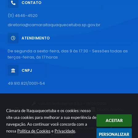
CONTATO
(11) 4646-4520
diretoria@camaraitaquaquecetuba.sp.gov.br
ATENDIMENTO
De segunda a sexta-feira, das 9 às 17:30 - Sessões todas as
terças-feiras, às 17 horas
CNPJ
49.910.821/0001-54
Versão do Sistema:
3.5.3 - 19/06/2026
Portal atualizado em:
07/08/2026 12:25
Dados Abertos
Câmara de Itaquaquecetuba e os cookies: nosso
site usa cookies para melhorar a sua experiência de
ACEITAR
navegação. Ao continuar você concorda com a
© Copyright Instar - 2006-2026. Todos os direitos
nossa
Política de Cookies
e
Privacidade
.
reservados -
Instar Tecnologia
PERSONALIZAR