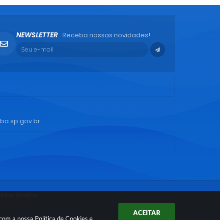
NEWSLETTER
Receba nossas novidades!
ba.sp.gov.br
ados Abertos
ACEITAR
 com a nossa
Política de Cookies
e