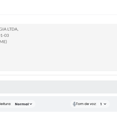
IA LTDA,
01-03
(ME)
 MÍDIAS
eitura:
Tom de voz: