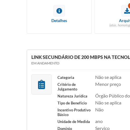
Detalhes
Arqui
(atas, homolog
LINK SECUNDÁRIO DE 200 MBPS NA TECNOL
EM ANDAMENTO
Não se aplica
Categoria
Menor preço
Critério de
Julgamento
Órgão Público do
Natureza Jurídica
Não se aplica
Tipo de Benefício
Não
Incentivo Produtivo
Básico
ano
Unidade de Medida
Serviço
Domínio