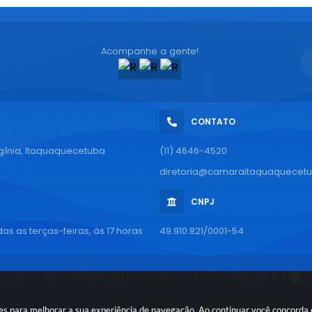
Acompanhe a gente!
CONTATO
rgínia, Itaquaquecetuba
(11) 4646-4520
diretoria@camaraitaquaquecetu
CNPJ
as as terças-feiras, às 17 horas
49.910.821/0001-54
o Sistema:
3.5.3 - 19/06/2026
Portal atualizado em:
03/08/2026 16:43
D
ies para melhorar a sua experiência de navegação. Ao continuar você concorda