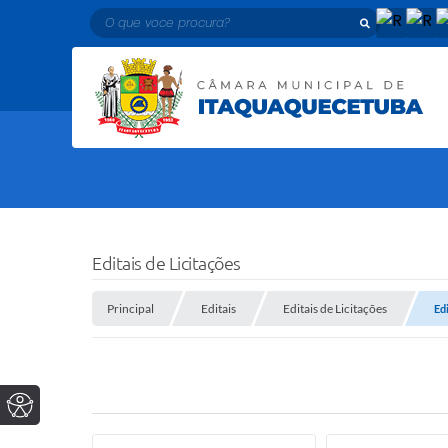
O que voce procura?
Editais de Licitações
Principal
Editais
Editais de Licitações
Ed