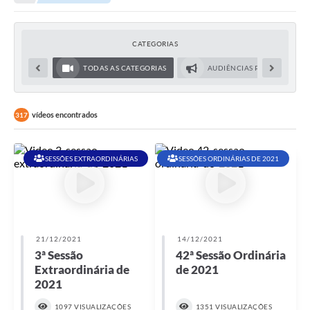
CATEGORIAS
TODAS AS CATEGORIAS
AUDIÊNCIAS PÚBLICAS
vídeos encontrados
317
SESSÕES EXTRAORDINÁRIAS
SESSÕES ORDINÁRIAS DE 2021
21/12/2021
14/12/2021
3ª Sessão
42ª Sessão Ordinária
Extraordinária de
de 2021
2021
1097 VISUALIZAÇÕES
1351 VISUALIZAÇÕES