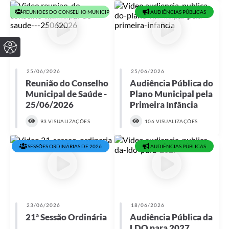
REUNIÕES DO CONSELHO MUNICIPAL DE SAÚDE EM 2026
AUDIÊNCIAS PÚBLICAS
25/06/2026
25/06/2026
Reunião do Conselho
Audiência Pública do
Municipal de Saúde -
Plano Municipal pela
25/06/2026
Primeira Infância
93 VISUALIZAÇÕES
106 VISUALIZAÇÕES
SESSÕES ORDINÁRIAS DE 2026
AUDIÊNCIAS PÚBLICAS
23/06/2026
18/06/2026
21ª Sessão Ordinária
Audiência Pública da
LDO para 2027