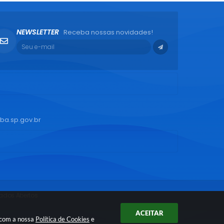
NEWSLETTER
Receba nossas novidades!
ba.sp.gov.br
ados Abertos
ACEITAR
 com a nossa
Política de Cookies
e