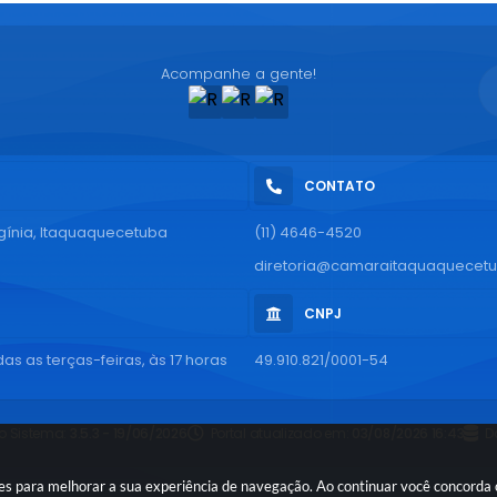
Acompanhe a gente!
CONTATO
rgínia, Itaquaquecetuba
(11) 4646-4520
diretoria@camaraitaquaquecetu
CNPJ
as as terças-feiras, às 17 horas
49.910.821/0001-54
o Sistema:
3.5.3 - 19/06/2026
Portal atualizado em:
03/08/2026 16:43
D
ies para melhorar a sua experiência de navegação. Ao continuar você concorda