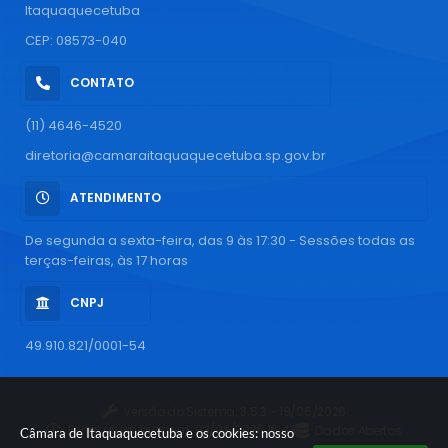
Itaquaquecetuba
CEP: 08573-040
CONTATO
(11) 4646-4520
diretoria@camaraitaquaquecetuba.sp.gov.br
ATENDIMENTO
De segunda a sexta-feira, das 9 às 17:30 - Sessões todas as
terças-feiras, às 17 horas
CNPJ
49.910.821/0001-54
Versão do Sistema:
3.5.3 - 19/06/2026
Portal atualizado em:
03/08/2026 16:43
Dados Abertos
Câmara de Itaquaquecetuba e os cookies: nosso