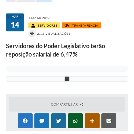
o
:
D
i
MAR
14 MAR 2023
v
14
SERVIDORES
TRANSPARÊNCIA
u
l
2115 VISUALIZAÇÕES
g
a
Servidores do Poder Legislativo terão
ç
ã
reposição salarial de 6,47%
o
/
C
M
I
COMPARTILHAR