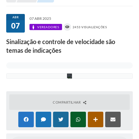
:
D
i
v
ABR
07 ABR 2025
u
07
l
VEREADORES
2453 VISUALIZAÇÕES
g
a
Sinalização e controle de velocidade são
ç
ã
temas de indicações
o
/
C
M
I
COMPARTILHAR