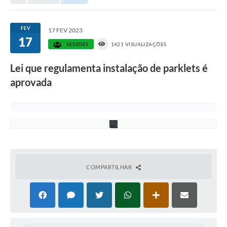
d
i
n
á
FEV
17 FEV 2023
r
17
i
SESSÕES
1421 VISUALIZAÇÕES
a
d
Lei que regulamenta instalação de parklets é
e
s
aprovada
t
e
a
n
o
COMPARTILHAR