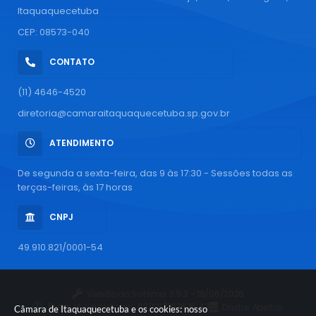
Itaquaquecetuba
CEP: 08573-040
CONTATO
(11) 4646-4520
diretoria@camaraitaquaquecetuba.sp.gov.br
ATENDIMENTO
De segunda a sexta-feira, das 9 às 17:30 - Sessões todas as
terças-feiras, às 17 horas
CNPJ
49.910.821/0001-54
Versão do Sistema:
3.5.3 - 19/06/2026
Portal atualizado em:
03/08/2026 16:43
Dados Abertos
Câmara de Itaquaquecetuba e os cookies: nosso