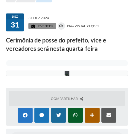
y
o
s
h
DEZ
31 DEZ 2024
i
31
N
EVENTOS
1346 VISUALIZAÇÕES
a
k
Cerimônia de posse do prefeito, vice e
a
h
vereadores será nesta quarta-feira
a
r
a
d
a
COMPARTILHAR