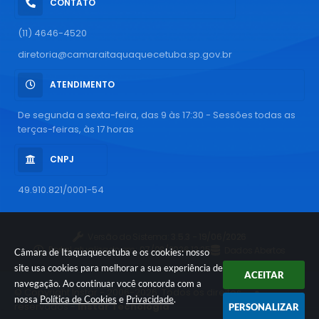
CONTATO
(11) 4646-4520
diretoria@camaraitaquaquecetuba.sp.gov.br
ATENDIMENTO
De segunda a sexta-feira, das 9 às 17:30 - Sessões todas as
terças-feiras, às 17 horas
CNPJ
49.910.821/0001-54
Versão do Sistema:
3.5.3 - 19/06/2026
Portal atualizado em:
07/08/2026 12:25
Dados Abertos
Câmara de Itaquaquecetuba e os cookies: nosso
site usa cookies para melhorar a sua experiência de
ACEITAR
navegação. Ao continuar você concorda com a
© Copyright Instar - 2006-2026. Todos os direitos
nossa
Política de Cookies
e
Privacidade
.
reservados -
Instar Tecnologia
PERSONALIZAR