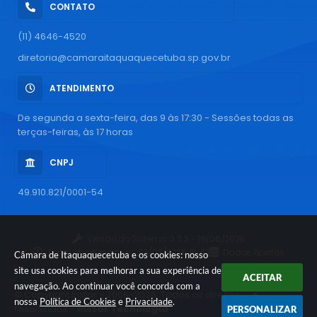
CONTATO
(11) 4646-4520
diretoria@camaraitaquaquecetuba.sp.gov.br
ATENDIMENTO
De segunda a sexta-feira, das 9 às 17:30 - Sessões todas as
terças-feiras, às 17 horas
CNPJ
49.910.821/0001-54
Versão do Sistema:
3.5.3 - 19/06/2026
Portal atualizado em:
03/08/2026 16:43
Dados Abertos
Câmara de Itaquaquecetuba e os cookies: nosso
site usa cookies para melhorar a sua experiência de
ACEITAR
navegação. Ao continuar você concorda com a
© Copyright Instar - 2006-2026. Todos os direitos
nossa
Política de Cookies
e
Privacidade
.
reservados -
Instar Tecnologia
PERSONALIZAR