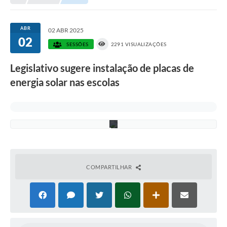
:
D
i
v
ABR
02 ABR 2025
u
02
l
SESSÕES
2291 VISUALIZAÇÕES
g
a
Legislativo sugere instalação de placas de
ç
ã
energia solar nas escolas
o
/
C
M
I
COMPARTILHAR