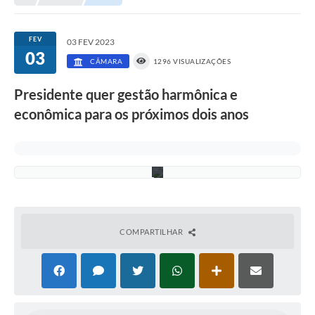
p
r
i
a
FEV
03 FEV 2023
ç
03
ã
CÂMARA
1296 VISUALIZAÇÕES
o
d
Presidente quer gestão harmônica e
o
p
econômica para os próximos dois anos
r
é
d
i
o
COMPARTILHAR