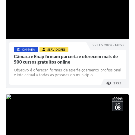
22 FEV 2024 - 14h55
CÂMARA
SERVIDORES
Câmara e Enap firmam parceria e oferecem mais de
500 cursos gratuitos online
Objetivo é oferecer formas de aperfeiçoamento profissional
e intelectual a todas as pessoas do município
3955
VISUALI
FEV
08