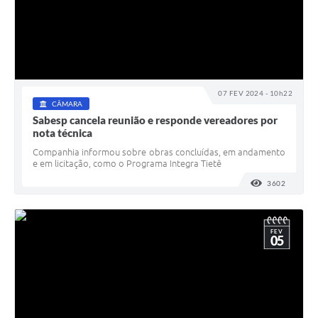
07 FEV 2024 - 10h22
CÂMARA
Sabesp cancela reunião e responde vereadores por
nota técnica
Companhia informou sobre obras concluídas, em andamento
e em licitação, como o Programa Integra Tietê
3602
VISUALI
FEV
05