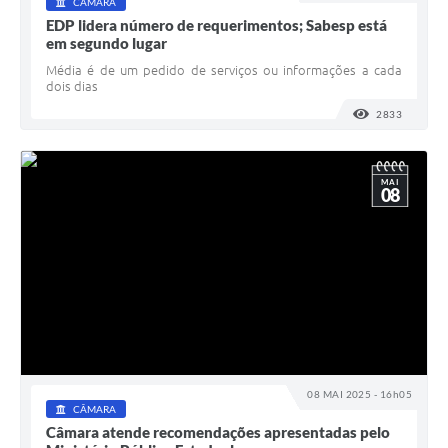
CÂMARA
EDP lidera número de requerimentos; Sabesp está
em segundo lugar
Média é de um pedido de serviços ou informações a cada
dois dias
2833
VISUALI
MAI
08
08 MAI 2025 - 16h05
CÂMARA
Câmara atende recomendações apresentadas pelo