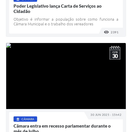
Poder Legislativo lança Carta de Serviços ao
Cidadão
Objetivo é informar a população sobre como funciona a
Câmara Municipal e o trabalho dos vereadores
2391
VISUALI
JUN
30
30 JUN 2025 - 15h42
CÂMARA
Câmara entra em recesso parlamentar durante o
mês de julho