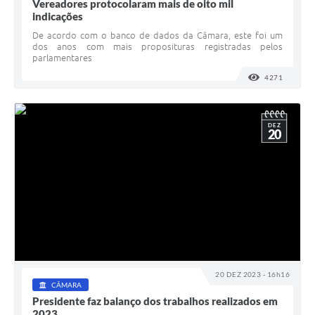
Vereadores protocolaram mais de oito mil
indicações
De acordo com o banco de dados da Câmara, este foi um
dos anos com mais proposituras registradas pelos
parlamentares
4271
VISUALI
DEZ
20
20 DEZ 2023 - 16h16
CÂMARA
Presidente faz balanço dos trabalhos realizados em
2023