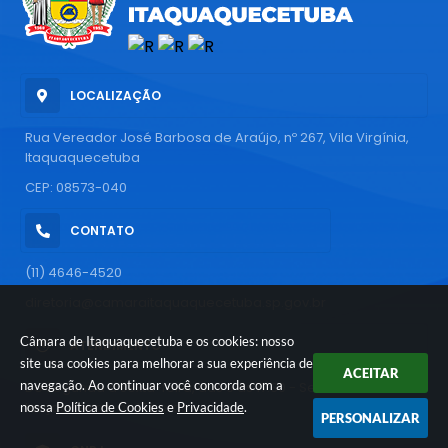
LOCALIZAÇÃO
Rua Vereador José Barbosa de Araújo, nº 267, Vila Virgínia,
Itaquaquecetuba
CEP: 08573-040
CONTATO
(11) 4646-4520
diretoria@camaraitaquaquecetuba.sp.gov.br
Câmara de Itaquaquecetuba e os cookies: nosso
ATENDIMENTO
site usa cookies para melhorar a sua experiência de
ACEITAR
navegação. Ao continuar você concorda com a
De segunda a sexta-feira, das 9 às 17:30 - Sessões todas as
terças-feiras, às 17 horas
nossa
Política de Cookies
e
Privacidade
.
PERSONALIZAR