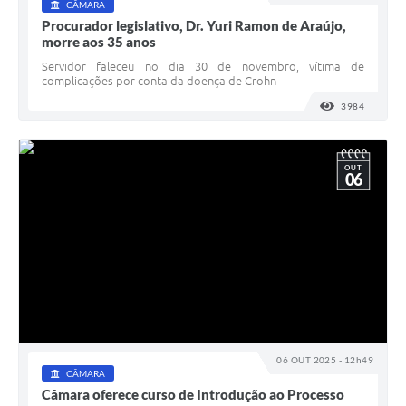
CÂMARA
Procurador legislativo, Dr. Yuri Ramon de Araújo,
morre aos 35 anos
Servidor faleceu no dia 30 de novembro, vítima de
complicações por conta da doença de Crohn
3984
VISUALI
OUT
06
06 OUT 2025 - 12h49
CÂMARA
Câmara oferece curso de Introdução ao Processo