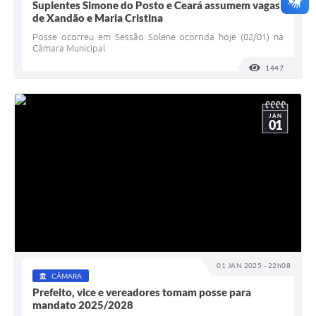
Suplentes Simone do Posto e Ceará assumem vagas
de Xandão e Maria Cristina
Posse ocorreu em Sessão Solene ocorrida hoje (02/01) na
Câmara Municipal
1447
VISUALI
JAN
01
01 JAN 2025 - 22h08
CÂMARA
Prefeito, vice e vereadores tomam posse para
mandato 2025/2028