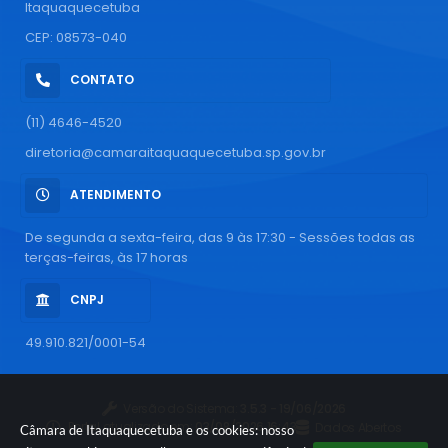
Itaquaquecetuba
CEP: 08573-040
CONTATO
(11) 4646-4520
diretoria@camaraitaquaquecetuba.sp.gov.br
ATENDIMENTO
De segunda a sexta-feira, das 9 às 17:30 - Sessões todas as
terças-feiras, às 17 horas
CNPJ
49.910.821/0001-54
Versão do Sistema:
3.5.3 - 19/06/2026
Portal atualizado em:
03/08/2026 16:43
Dados Abertos
Câmara de Itaquaquecetuba e os cookies: nosso