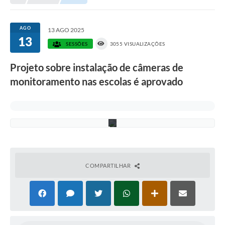
:
D
i
v
AGO
13 AGO 2025
u
13
l
SESSÕES
3055 VISUALIZAÇÕES
g
a
Projeto sobre instalação de câmeras de
ç
ã
monitoramento nas escolas é aprovado
o
/
C
M
I
COMPARTILHAR