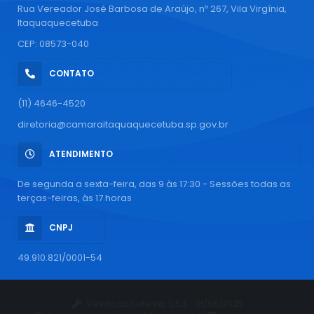
Rua Vereador José Barbosa de Araújo, nº 267, Vila Virgínia,
Itaquaquecetuba
CEP: 08573-040
CONTATO
(11) 4646-4520
diretoria@camaraitaquaquecetuba.sp.gov.br
ATENDIMENTO
De segunda a sexta-feira, das 9 às 17:30 - Sessões todas as
terças-feiras, às 17 horas
CNPJ
49.910.821/0001-54
Versão do Sistema:
3.5.3 - 19/06/2026